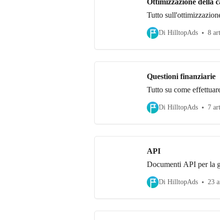
Ottimizzazione della
Tutto sull'ottimizzazio
Di HilltopAds
8 ar
Questioni finanziarie
Tutto su come effettuar
Di HilltopAds
7 ar
API
Documenti API per la g
Di HilltopAds
23 a