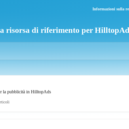
Informazioni sulla re
a risorsa di riferimento per HilltopA
er la pubblicità in HilltopAds
rticoli