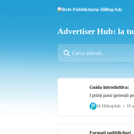
Vai al contenuto principale
Advertiser Hub: la tu
Cerca articoli…
Guida introduttiva:
I primi passi generali p
Di HilltopAds
18 a
Formati pubblicitari