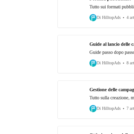
Tutto sui formati pubblic
Di HilltopAds
4 ar
Guide al lancio delle
Guide passo dopo passo 
Di HilltopAds
8 ar
Gestione delle campa
Tutto sulla creazione, 
Di HilltopAds
7 ar