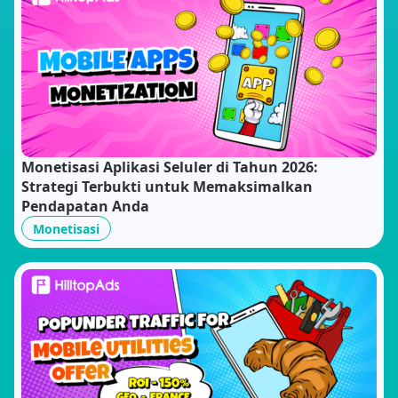
Monetisasi Aplikasi Seluler di Tahun 2026:
Strategi Terbukti untuk Memaksimalkan
Pendapatan Anda
Monetisasi