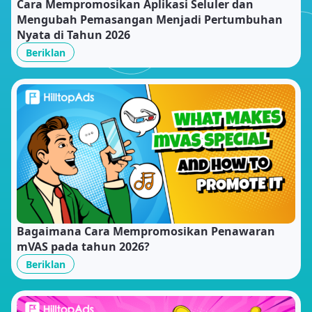
Cara Mempromosikan Aplikasi Seluler dan
Mengubah Pemasangan Menjadi Pertumbuhan
Nyata di Tahun 2026
Beriklan
Bagaimana Cara Mempromosikan Penawaran
mVAS pada tahun 2026?
Beriklan