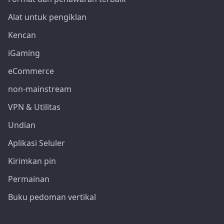
Alat untuk pengiklan
Kencan
iGaming
eCommerce
non-mainstream
VPN & Utilitas
Undian
Aplikasi Seluler
Kirimkan pin
Permainan
Buku pedoman vertikal