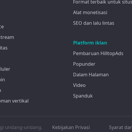
Format terbaik untuk situ
Alat monetisasi
SEO dan lalu lintas
ce
stream
Platform iklan
itas
Pembaruan HilltopAds
Popunder
luler
Dalam Halaman
pin
Video
n
Spanduk
man vertikal
ngi undang-undang.
Kebijakan Privasi
Syarat da