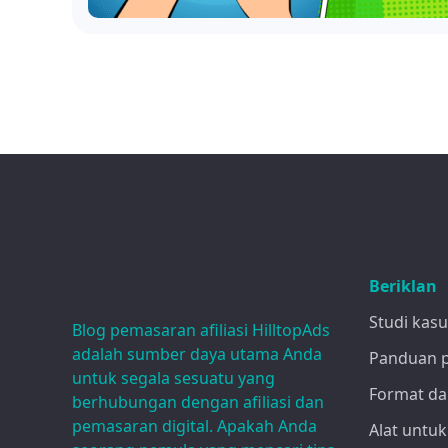
Beriklan
Studi kasu
Blog pemasaran afiliasi HilltopAds
adalah sumber daya utama Anda
Panduan p
untuk segala sesuatu yang
Format da
berhubungan dengan afiliasi dan
pemasaran digital. Apakah Anda
Alat untuk