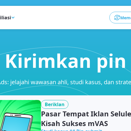
liasi
Memon
Kirimkan pin
Ads: jelajahi wawasan ahli, studi kasus, dan st
Beriklan
Pasar Tempat Iklan Selul
Kisah Sukses mVAS