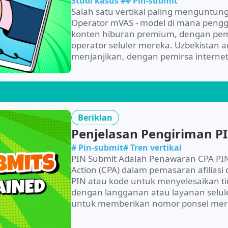
Studi kasus #
# Pin-submit
Salah satu vertikal paling menguntun
Operator mVAS - model di mana penggu
konten hiburan premium, dengan pemb
operator seluler mereka. Uzbekistan a
menjanjikan, dengan pemirsa internet
Beriklan
Penjelasan Pengiriman P
# Pin-submit
# Tren vertikal
PIN Submit Adalah Penawaran CPA PIN
Action (CPA) dalam pemasaran afilia
PIN atau kode untuk menyelesaikan ti
dengan langganan atau layanan selul
untuk memberikan nomor ponsel mere