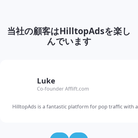
当社の顧客はHilltopAdsを楽し
んでいます
Luke
Co-founder Afflift.com
HilltopAds is a fantastic platform for pop traffic wit