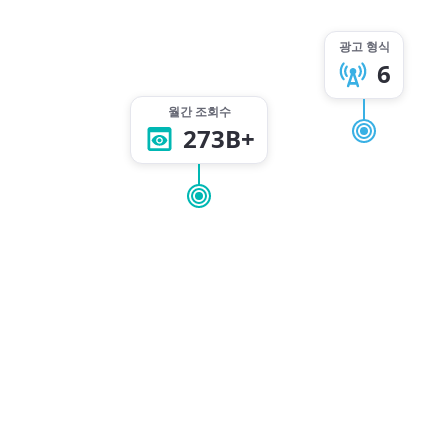
광고 형식
6
월간 조회수
273B+