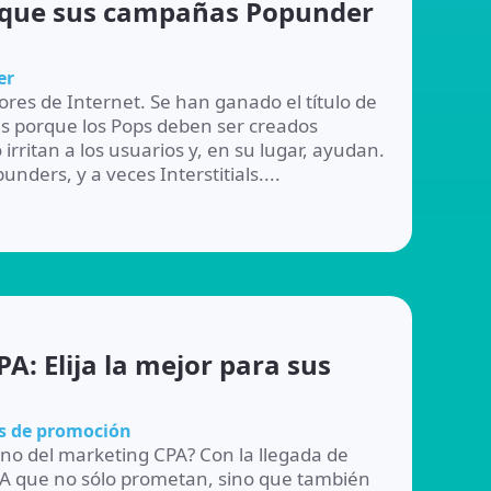
a que sus campañas Popunder
er
ores de Internet. Se han ganado el título de
es porque los Pops deben ser creados
ritan a los usuarios y, en su lugar, ayudan.
ders, y a veces Interstitials....
A: Elija la mejor para sus
s de promoción
no del marketing CPA? Con la llegada de
CPA que no sólo prometan, sino que también