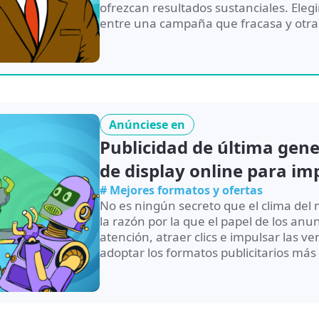
ofrezcan resultados sustanciales. Eleg
entre una campaña que fracasa y otra q
Anúnciese en
Publicidad de última gen
de display online para im
# Mejores formatos y ofertas
No es ningún secreto que el clima del m
la razón por la que el papel de los anun
atención, atraer clics e impulsar las v
adoptar los formatos publicitarios más