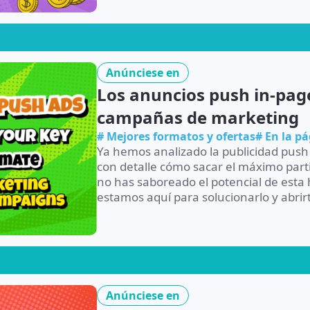
Anúnciese en
Los anuncios push in-page
campañas de marketing
# Mejores formatos y ofertas
# En la p
Ya hemos analizado la publicidad push
con detalle cómo sacar el máximo part
no has saboreado el potencial de esta 
estamos aquí para solucionarlo y abrirte
Anúnciese en