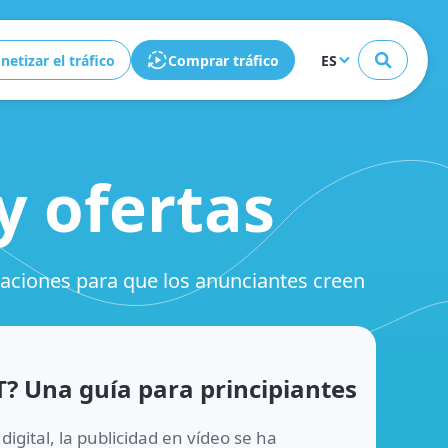
Cerrar
etizar el tráfico
Comprar tráfico
ES
y ofertas
daciones para que los anunciantes creen
T? Una guía para principiantes
igital, la publicidad en vídeo se ha