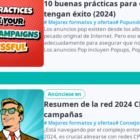
10 buenas prácticas par
tengan éxito (2024)
# Mejores formatos y ofertas
# Popund
Los anuncios pop existen desde los alb
pecado original de Internet. Pero eso 
adecuadamente para asegurar que no ir
Los anuncios Pop incluyen Popups, Popun
Anúnciese en
Resumen de la red 2024 CP
campañas
# Mejores formatos y ofertas
# Consejo
¿Está navegando por el complejo entor
2024, es crucial alinearse con redes 