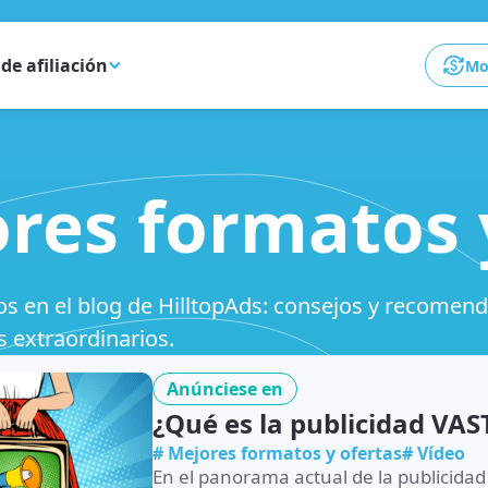
de afiliación
Mon
res formatos 
ios en el blog de HilltopAds: consejos y recomen
 extraordinarios.
Anúnciese en
¿Qué es la publicidad VAS
# Mejores formatos y ofertas
# Vídeo
En el panorama actual de la publicidad d