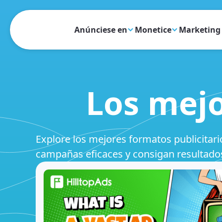
Anúnciese en
Monetice
Marketing 
Los mejo
Explore los mejores formatos publicitar
campañas eficaces y consigan resultados