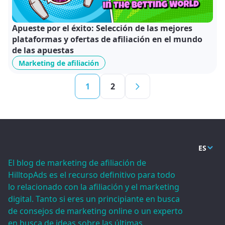
Apueste por el éxito: Selección de las mejores
plataformas y ofertas de afiliación en el mundo
de las apuestas
Marketing de afiliación
1
2
ES
El blog de marketing de afiliación de
HilltopAds es el recurso definitivo para todo
lo relacionado con la afiliación y el marketing
digital. Tanto si eres un principiante en busca
de consejos de marketing online o un experto
en busca de ideas sobre las últimas