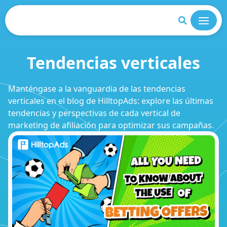
Cerrar
Tendencias verticales
Manténgase a la vanguardia de las tendencias
verticales en el blog de HilltopAds: explore las últimas
tendencias y perspectivas de cada vertical de
marketing de afiliación para optimizar sus campañas.