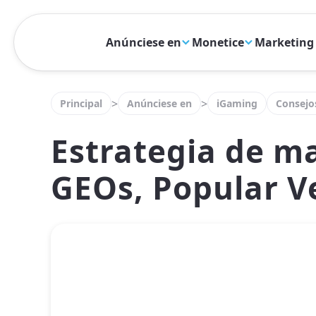
Anúnciese en
Monetice
Marketing 
>
>
Principal
Anúnciese en
iGaming
Consejo
Estrategia de m
GEOs, Popular Ve