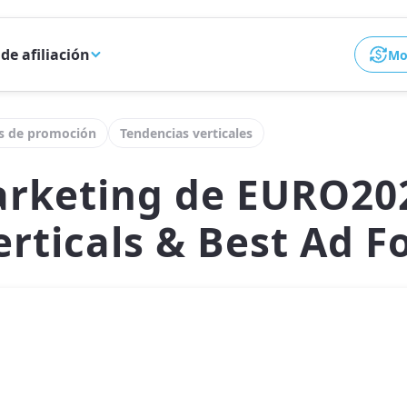
de afiliación
Mon
s de promoción
Tendencias verticales
arketing de EURO202
rticals & Best Ad F