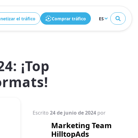
Cerrar
etizar el tráfico
Comprar tráfico
ES
4: ¡Top
ormats!
Escrito
24 de junio de 2024
por
Marketing Team
HilltopAds