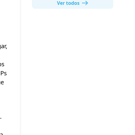
Ver todos
ar,
os
IPs
ue
.
ra