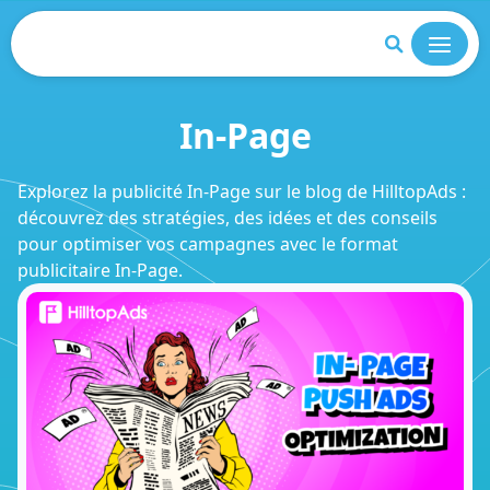
Fermer
In-Page
Explorez la publicité In-Page sur le blog de HilltopAds :
découvrez des stratégies, des idées et des conseils
pour optimiser vos campagnes avec le format
publicitaire In-Page.