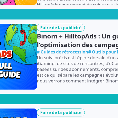
HilltopAds vous permet de suivre plus
l'aide de paramètres flexibles appelés «
Faire de la publicité
Binom + HilltopAds : Un gu
l'optimisation des campa
# Guides de rétrocession
# Outils pour
Un suivi précis est l'épine dorsale d'un
iGaming, de sites de rencontres, d'eCo
basées sur des abonnements, comprendr
est ce qui sépare les campagnes évolut
nous verrons comment intégrer Binom à
Faire de la publicité