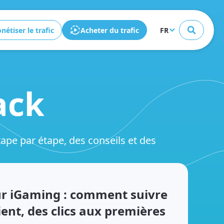
Fermer
nétiser le trafic
Acheter du trafic
FR
ack
ape par étape, des conseils et des
our iGaming : comment suivre
ent, des clics aux premières