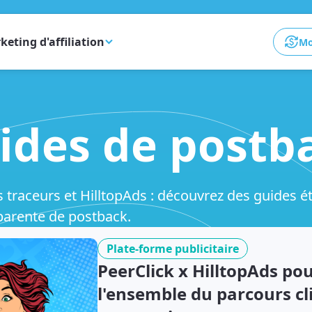
keting d'affiliation
Mo
ides de postb
traceurs et HilltopAds : découvrez des guides ét
parente de postback.
Plate-forme publicitaire
PeerClick x HilltopAds p
l'ensemble du parcours cli