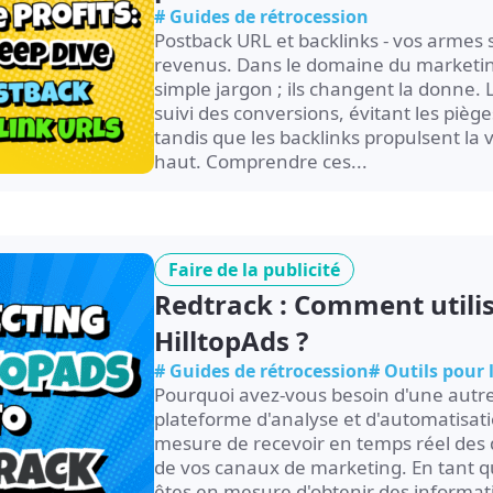
# Guides de rétrocession
Postback URL et backlinks - vos armes
revenus. Dans le domaine du marketin
simple jargon ; ils changent la donne.
suivi des conversions, évitant les piè
tandis que les backlinks propulsent la vis
haut. Comprendre ces...
Faire de la publicité
Redtrack : Comment utilis
HilltopAds ?
# Guides de rétrocession
# Outils pour
Pourquoi avez-vous besoin d'une autre
plateforme d'analyse et d'automatisat
mesure de recevoir en temps réel des d
de vos canaux de marketing. En tant q
êtes en mesure d'obtenir des informat