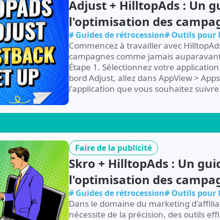
Adjust + HilltopAds : Un g
l'optimisation des campa
# Guides de rétrocession
# Outils pour
Commencez à travailler avec HilltopAd
campagnes comme jamais auparavant. 
Étape 1. Sélectionnez votre application
bord Adjust, allez dans AppView > Apps
l'application que vous souhaitez suivre. 
Faire de la publicité
Skro + HilltopAds : Un gui
l'optimisation des campa
# Guides de rétrocession
# Outils pour
Dans le domaine du marketing d'affilia
nécessite de la précision, des outils effi