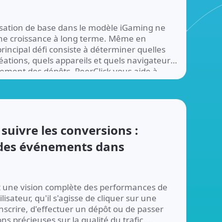
isation de base dans le modèle iGaming ne
ne croissance à long terme. Même en
 principal défi consiste à déterminer quelles
éations, quels appareils et quels navigateurs
llement des dépôts. PeerClick vous aide à
e publicité…
suivre les conversions :
i des événements dans
 une vision complète des performances de
isateur, qu'il s'agisse de cliquer sur une
inscrire, d'effectuer un dépôt ou de passer
 précieuses sur la qualité du trafic.