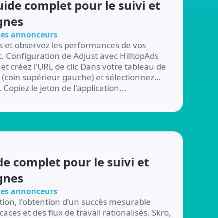
uide complet pour le suivi et
gnes
 les annonceurs
s et observez les performances de vos
Configuration de Adjust avec HilltopAds
 et créez l'URL de clic Dans votre tableau de
 (coin supérieur gauche) et sélectionnez
Copiez le jeton de l'application...
de complet pour le suivi et
gnes
 les annonceurs
tion, l'obtention d'un succès mesurable
caces et des flux de travail rationalisés. Skro,