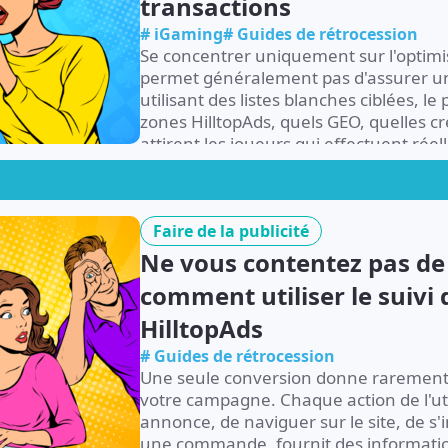
transactions
# iGaming
# Guides de rétrocession
Se concentrer uniquement sur l'optim
permet généralement pas d'assurer u
utilisant des listes blanches ciblées, le
zones HilltopAds, quels GEO, quelles cr
attirent les joueurs qui effectuent rée
suivre chaque étape, depuis la premièr
Faire de la publicité
Ne vous contentez pas de 
comment utiliser le suiv
HilltopAds
# Guides de rétrocession
Une seule conversion donne rarement
votre campagne. Chaque action de l'util
annonce, de naviguer sur le site, de s'
une commande, fournit des informations