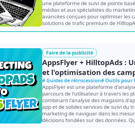
une plateforme de suivi de pointe bas
médias et aux spécialistes du marketing
avancées conçues pour optimiser les 
solutions de trafic premium de HilltopA
maximiser les performances et ROI.
Faire de la publicité
AppsFlyer + HilltopAds : U
et l'optimisation des ca
# Guides de rétrocession
# Outils pour
AppsFlyer est une plateforme d'analys
parcours de l'utilisateur à travers les 
combinant l'analyse des magasins d'ap
app et de solides services de suivi du t
marketing de naviguer dans les mesure
décisions fondées sur des données. Qu'
d'analyser...