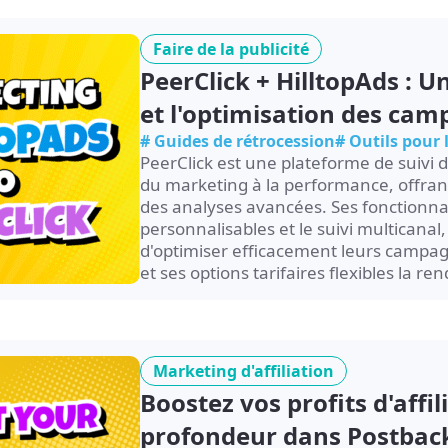
Faire de la publicité
PeerClick + HilltopAds : U
et l'optimisation des ca
# Guides de rétrocession
# Outils pour
PeerClick est une plateforme de suivi 
du marketing à la performance, offrant
des analyses avancées. Ses fonctionnal
personnalisables et le suivi multicana
d'optimiser efficacement leurs campagn
et ses options tarifaires flexibles la
professionnels chevronnés...
Marketing d'affiliation
Boostez vos profits d'affi
profondeur dans Postback