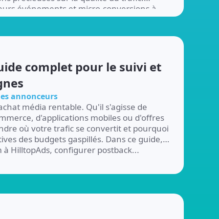
ieurs événements et micro-conversions à
 objectifs », offrant ainsi…
ide complet pour le suivi et
gnes
 les annonceurs
 achat média rentable. Qu'il s'agisse de
mmerce, d'applications mobiles ou d'offres
e où votre trafic se convertit et pourquoi
ives des budgets gaspillés. Dans ce guide,
 HilltopAds, configurer postback...