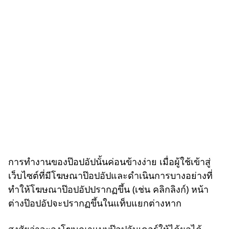
การทำงานของป๊อปอัปนั้นค่อนข้างง่าย เมื่อผู้ใช้เข้าสู่
เว็บไซต์ที่มีโฆษณาป๊อปอัปและดำเนินการบางอย่างที่
ทำให้โฆษณาป๊อปอัปปรากฏขึ้น (เช่น คลิกลิงก์) หน้า
ต่างป๊อปอัปจะปรากฏขึ้นในแท็บแยกต่างหาก
สงสัยว่าจะลงโฆษณาแบบป๊อปอันเดอร์ให้ได้ผลได้