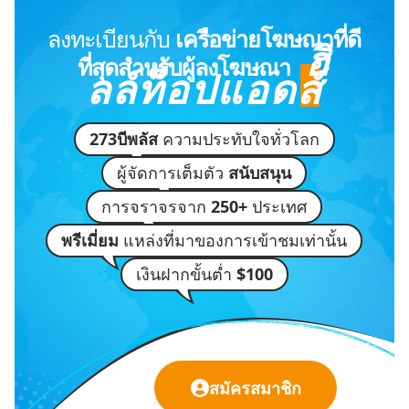
ลงทะเบียนกับ
เครือข่ายโฆษณาที่ดี
ฮิ
ที่สุดสำหรับผู้ลงโฆษณา
ลล์ท็อปแอดส์
273บีพลัส
ความประทับใจทั่วโลก
ผู้จัดการเต็มตัว
สนับสนุน
การจราจรจาก
250+
ประเทศ
พรีเมี่ยม
แหล่งที่มาของการเข้าชมเท่านั้น
เงินฝากขั้นต่ำ
$100
สมัครสมาชิก