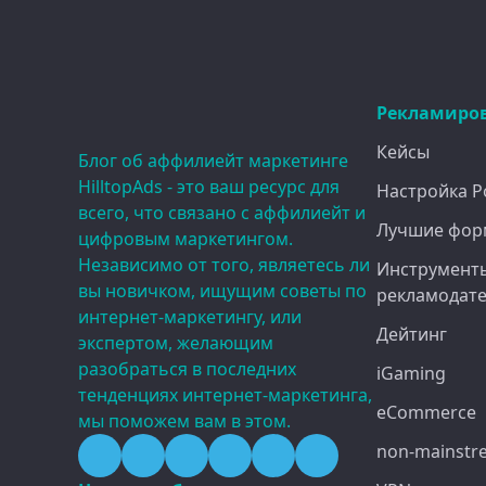
Рекламиро
Кейсы
Блог об аффилиейт маркетинге
HilltopAds - это ваш ресурс для
Настройка P
всего, что связано с аффилиейт и
Лучшие фор
цифровым маркетингом.
Независимо от того, являетесь ли
Инструмент
вы новичком, ищущим советы по
рекламодат
интернет-маркетингу, или
Дейтинг
экспертом, желающим
разобраться в последних
iGaming
тенденциях интернет-маркетинга,
eCommerce
мы поможем вам в этом.
non-mainstr