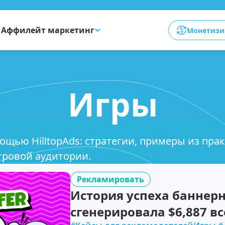
Аффилейт маркетинг
Монетизи
Игры
щью HilltopAds: стратегии, примеры из пра
гровой аудитории.
Рекламировать
История успеха баннер
сгенерировала $6,887 вс