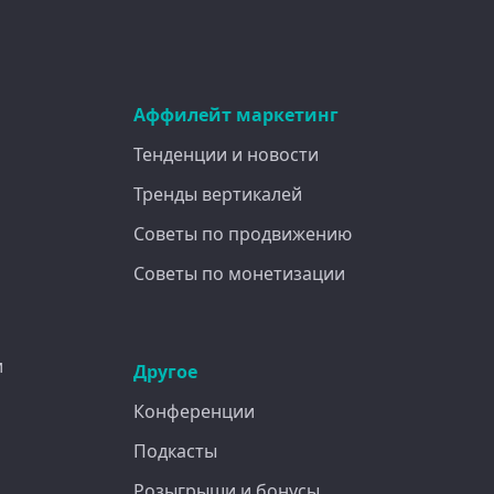
Аффилейт маркетинг
Тенденции и новости
Тренды вертикалей
Советы по продвижению
Советы по монетизации
и
Другое
Конференции
Подкасты
Розыгрыши и бонусы