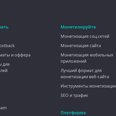
вать
Монетизируйте
Монетизация соц.сетей
ostback
Монетизация сайта
маты и оффера
Монетизация мобильных
приложений
ы для
елей
Лучший формат для
монетизации веб-сайта
Инструменты монетизаци
SEO и трафик
eam
Платформа