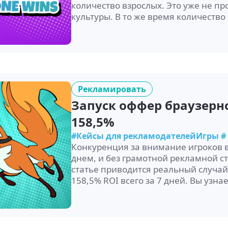
количество взрослых. Это уже не пр
культуры. В то же время количество
Рекламировать
Запуск оффер браузерной
158,5%
#Кейсы для рекламодателей
Игры #
Конкуренция за внимание игроков в
днем, и без грамотной рекламной стр
статье приводится реальный случай,
158,5% ROI всего за 7 дней. Вы узнае