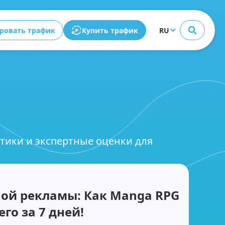
Закрыть
ровать трафик
Купить трафик
RU
ктики и экспертные оценки для
ной рекламы: Как Manga RPG
его за 7 дней!