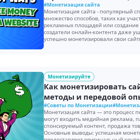
#Монетизация сайта
Монетизация сайта - популярный спо
множество способов, таких как уча
рекламных площадей или создание
создатели онлайн-контента даже ушл
успешно монетизировали свои сайты
Монетизируйте
Как монетизировать сай
методы и передовой оп
#Советы по Монетизации
#Монетиз
Монетизация сайта — это процесс п
могут входить медийная реклама, п
спонсируемый контент, продажа тов
Основные выводы: успешная монети
предоставляет оригинальный конте