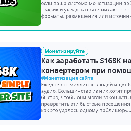
если ваша система монетизации веб
трафик и увидеть почти никакого ро
форматы, размещения или источники
Монетизируйте
Как заработать $168K на
конвертером при помо
#Монетизация сайта
Ежедневно миллионы людей ищут б
аудио. Большинство из них хотят пр
быстро, чтобы они могли закончить 
превратить эти быстрые посещения
как это удалось одному паблишеру…