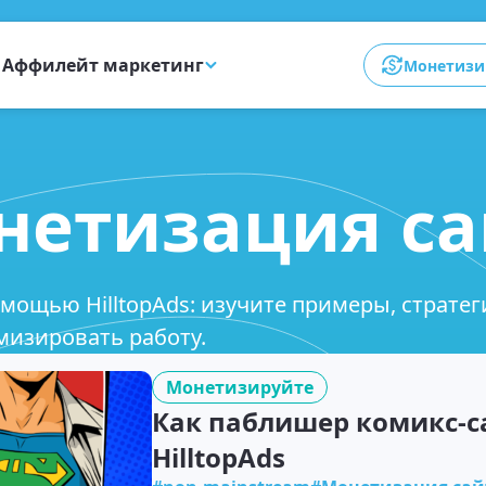
Аффилейт маркетинг
Монетизи
нетизация са
ощью HilltopAds: изучите примеры, стратег
мизировать работу.
Монетизируйте
Как паблишер комикс-са
HilltopAds