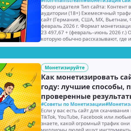
#non-mainstream
#Монетизация сай
Обзор издателя Тип сайта: Контент 
аудитории (18+) Ежемесячный трафик:
сайт (Германия, США, MX, Вьетнам,
февраль 2026 г. Формат монетизаци
23 497,67 + (февраль–июнь 2026 г.) 
которую обычно рассказывают, где 
Монетизируйте
Как монетизировать сай
году: лучшие способы,
проверенные результат
#Советы по Монетизации
#Монетиз
Если у вас есть сайт для скачивания в
TikTok, YouTube, Facebook или любы
знаете, какой огромный трафик они
миллионы людей ищут инструменты 