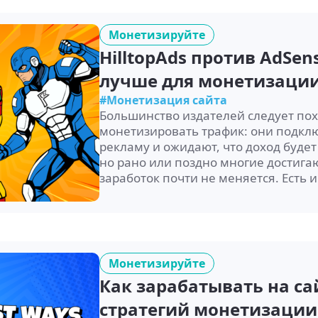
Монетизируйте
HilltopAds против AdSen
лучше для монетизации 
#Монетизация сайта
Большинство издателей следует по
монетизировать трафик: они подкл
рекламу и ожидают, что доход будет 
но рано или поздно многие достигаю
заработок почти не меняется. Есть
Монетизируйте
Как зарабатывать на са
стратегий монетизации 