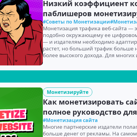
Низкий коэффициент ко
паблишеров монетизируе
#Советы по Монетизации
#Монетиз
Монетизация трафика веб-сайта — э
подобно окружающему ее цифровому
— и издателям необходимо адаптир
растет, но больший трафик больше 
более высокого дохода. Для многих
Монетизируйте
Как монетизировать са
полное руководство для
#Монетизация сайта
Многие партнерские издатели полага
больше денег от рекламы. На самом 