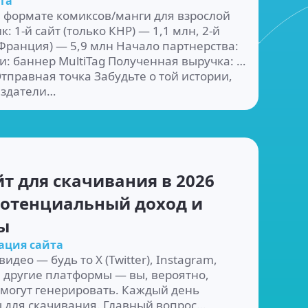
та
в формате комиксов/манги для взрослой
 1-й сайт (только КНР) — 1,1 млн, 2-й
 Франция) — 5,9 млн Начало партнерства:
и: баннер MultiTag Полученная выручка: $
Отправная точка Забудьте о той истории,
издатели…
т для скачивания в 2026
 потенциальный доход и
ы
ация сайта
идео — будь то X (Twitter), Instagram,
е другие платформы — вы, вероятно,
 могут генерировать. Каждый день
для скачивания. Главный вопрос