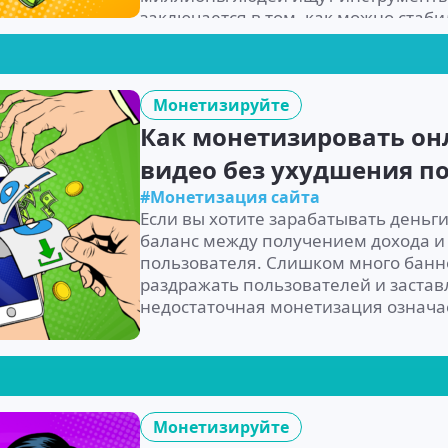
заключается в том, как можно стаб
Монетизируйте
Как монетизировать он
видео без ухудшения п
#Монетизация сайта
Если вы хотите зарабатывать деньги
баланс между получением дохода и
пользователя. Слишком много банн
раздражать пользователей и заставл
недостаточная монетизация означа
Монетизируйте