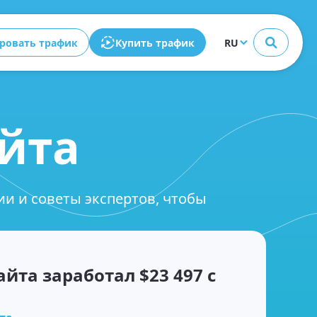
Закрыть
ровать трафик
Купить трафик
RU
йта
ии и советы экспертов, чтобы
йта заработал $23 497 с