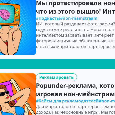
Мы протестировали нон
что из этого вышло! Ин
#Подкасты
#non-mainstream
ИИ, который раздевает фотографии? 
году это уже реальность. Новая вол
интеллектом захватывает интернет,
фотореалистичные обнаженные нат
опытных маркетологов-партнеров эт
Рекламировать
Popunder-реклама, кото
игровая нон-мейнстрим
#Кейсы для рекламодателей
#non-m
Для маркетологов-партнеров немно
доход), как неосновные игры. Мы г