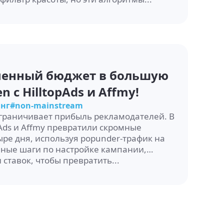
ченный бюджет в большую
 с HilltopAds и Affmy!
нг
#non-mainstream
граничивает прибыль рекламодателей. В
pAds и Affmy превратили скромные
ыре дня, используя popunder-трафик на
очные шаги по настройке кампании,
 ставок, чтобы превратить...