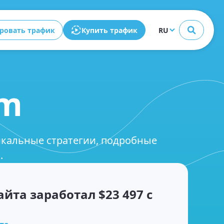
Закрыть
ровать трафик
Купить трафик
RU
am
никальные стратегии, подробные
.
йта заработал $23 497 с