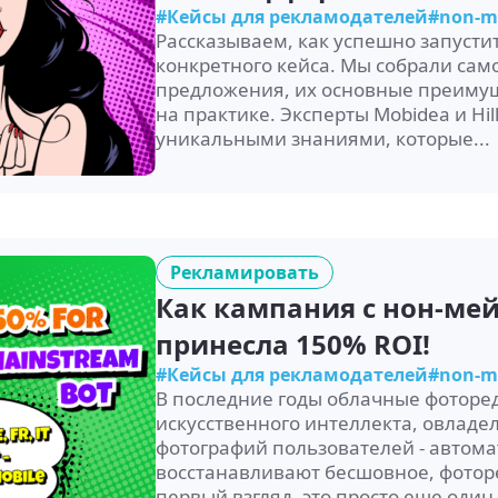
#Кейсы для рекламодателей
#non-m
Рассказываем, как успешно запуст
конкретного кейса. Мы собрали сам
предложения, их основные преимущ
на практике. Эксперты Mobidea и Hi
уникальными знаниями, которые...
Рекламировать
Как кампания с нон-мей
принесла 150% ROI!
#Кейсы для рекламодателей
#non-m
В последние годы облачные фоторе
искусственного интеллекта, овладе
фотографий пользователей - автома
восстанавливают бесшовное, фотор
первый взгляд, это просто еще один 