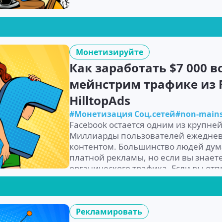
Монетизируйте
Как заработать $7 000 вс
мейнстрим трафике из 
HilltopAds
#Монетизация Соц.сетей
#non-main
Facebook остается одним из крупне
Миллиарды пользователей ежедневн
контентом. Большинство людей дума
платной рекламы, но если вы знаете,
органического трафика. Если вы отп
Рекламировать