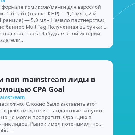
та
в формате комиксов/манги для взрослой
 1-й сайт (только КНР) — 1,1 млн, 2-й
 Франция) — 5,9 млн Начало партнерства:
и: баннер MultiTag Полученная выручка: $
Отправная точка Забудьте о той истории,
издатели…
 non-mainstream лиды в
 помощью CPA Goal
ainstream
есложно. Сложно было заставить этот
того рекламодателя стандартные запуски
но не могли превратить Францию ​​в
ник лидов. Рынок имел потенциал, но
тобы…