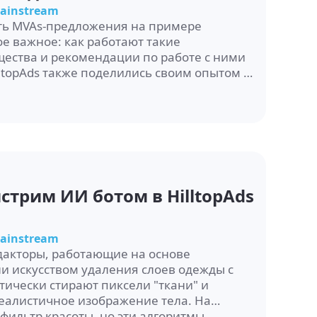
ainstream
ить MVAs-предложения на примере
ое важное: как работают такие
ества и рекомендации по работе с ними
lltopAds также поделились своим опытом и
стрим ИИ ботом в HilltopAds
ainstream
дакторы, работающие на основе
ли искусством удаления слоев одежды с
тически стирают пиксели "ткани" и
еалистичное изображение тела. На
фильтр красоты, но эти алгоритмы...