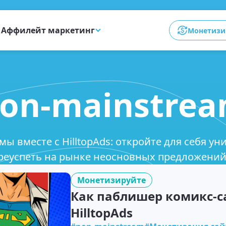
Аффилейт маркетинг
Монетизи
on-mainstre
ы вместе с HilltopAds: откройте для себя у
преуспеть на рынке неосновных предложений
Монетизируйте
Как паблишер комикс-са
HilltopAds