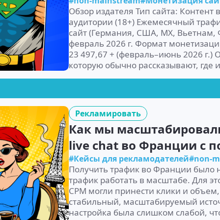
#non-mainstream
#Монетизация сай
Обзор издателя Тип сайта: Контент 
аудитории (18+) Ежемесячный трафик:
сайт (Германия, США, MX, Вьетнам,
февраль 2026 г. Формат монетизаци
23 497,67 + (февраль–июнь 2026 г.) 
которую обычно рассказывают, где 
Рекламировать
Как мы масштабировали
live chat во Франции с
#Кейсы для рекламодателей
#non-m
Получить трафик во Франции было н
трафик работать в масштабе. Для э
CPM могли принести клики и объем, 
стабильный, масштабируемый источ
настройка была слишком слабой, ч