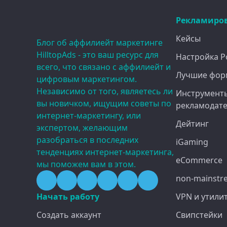
Рекламиро
Кейсы
Блог об аффилиейт маркетинге
HilltopAds - это ваш ресурс для
Настройка P
всего, что связано с аффилиейт и
Лучшие фор
цифровым маркетингом.
Независимо от того, являетесь ли
Инструмент
вы новичком, ищущим советы по
рекламодат
интернет-маркетингу, или
Дейтинг
экспертом, желающим
разобраться в последних
iGaming
тенденциях интернет-маркетинга,
eCommerce
мы поможем вам в этом.
non-mainstr
Начать работу
VPN и утили
Создать аккаунт
Свипстейки